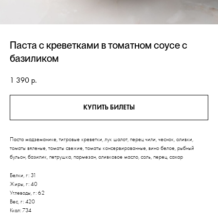
Паста с креветками в томатном соусе с
базиликом
1 390
р.
КУПИТЬ БИЛЕТЫ
Паста мадземанике, тигровые креветки, лук шалот, перец чили, чеснок, оливки,
томаты вяленые, томаты свежие, томаты консервированные, вино белое, рыбный
бульон, базилик, петрушка, пармезан, оливковое масло, соль, перец, сахар
Белки, г: 31
Жиры, г: 40
Углеводы, г: 62
Вес, г: 420
Ккал: 734