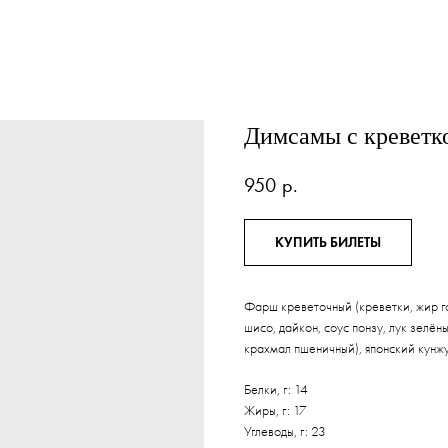
Димсамы с креветк
950
р.
КУПИТЬ БИЛЕТЫ
Фарш креветочный (креветки, жир го
шисо, дайкон, соус понзу, лук зелён
крахмал пшеничный), японский кунжу
Белки, г: 14
Жиры, г: 17
Углеводы, г: 23