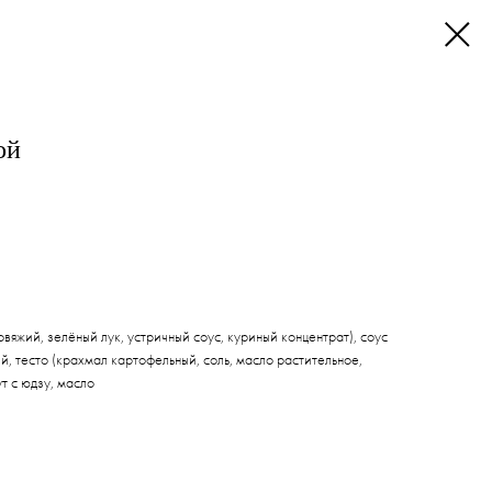
ой
вяжий, зелёный лук, устричный соус, куриный концентрат), соус
ый, тесто (крахмал картофельный, соль, масло растительное,
т с юдзу, масло