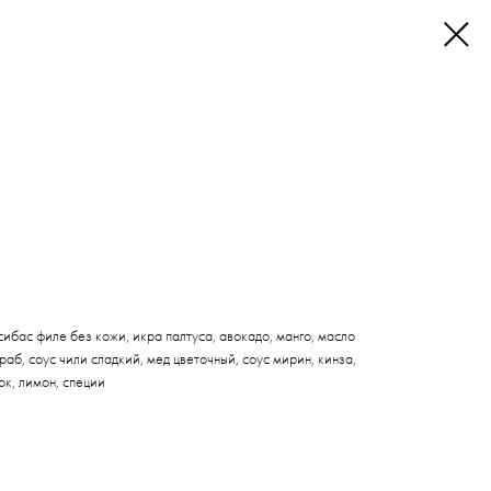
сибас филе без кожи, икра палтуса, авокадо, манго, масло
аб, соус чили сладкий, мед цветочный, соус мирин, кинза,
ок, лимон, специи