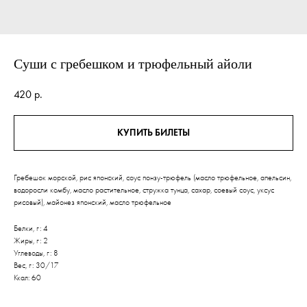
Суши с гребешком и трюфельный айоли
420
р.
КУПИТЬ БИЛЕТЫ
Гребешок морской, рис японский, соус понзу-трюфель (масло трюфельное, апельсин,
водоросли комбу, масло растительное, стружка тунца, сахар, соевый соус, уксус
рисовый), майонез японский, масло трюфельное
Белки, г: 4
Жиры, г: 2
Углеводы, г: 8
Вес, г: 30/17
Ккал: 60