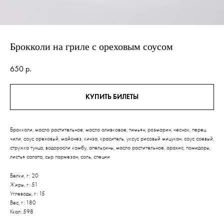
Брокколи на гриле с ореховым соусом
650
р.
КУПИТЬ БИЛЕТЫ
Брокколи, масло растительное, масло оливковое, тимьян, розмарин, чеснок, перец
чили, соус ореховый, майонез, кинза, краситель, уксус рисовый мицукан, соус соевый,
стружка тунца, водоросли комбу, апельсины, масло растительное, арахис, помидоры,
листья салата, сыр пармезан, соль, специи
Белки, г: 20
Жиры, г: 51
Углеводы, г: 15
Вес, г: 180
Ккал: 598