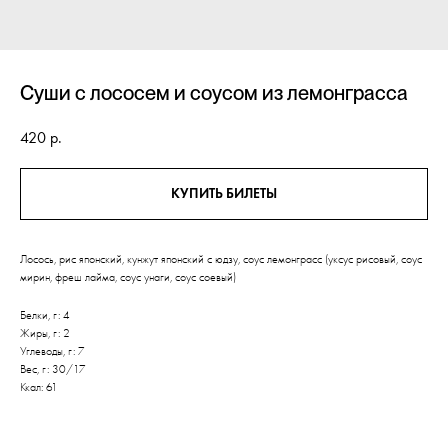
Суши с лососем и соусом из лемонграсса
420
р.
КУПИТЬ БИЛЕТЫ
Лосось, рис японский, кунжут японский с юдзу, соус лемонграсс (уксус рисовый, соус
мирин, фреш лайма, соус унаги, соус соевый)
Белки, г: 4
Жиры, г: 2
Углеводы, г: 7
Вес, г: 30/17
Ккал: 61