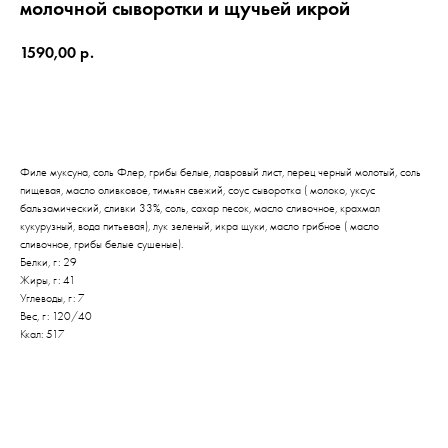
молочной сыворотки и щучьей икрой
1590,00
р.
КУПИТЬ БИЛЕТЫ
Филе муксуна, соль Флер, грибы белые, лавровый лист, перец черный молотый, соль
пищевая, масло оливковое, тимьян свежий, соус сыворотка ( молоко, уксус
бальзамический, сливки 33%, соль, сахар песок, масло сливочное, крахмал
кукурузный, вода питьевая), лук зеленый, икра щуки, масло грибное ( масло
сливочное, грибы белые сушеные).
Белки, г: 29
Жиры, г: 41
Углеводы, г: 7
Вес, г: 120/40
Ккал: 517