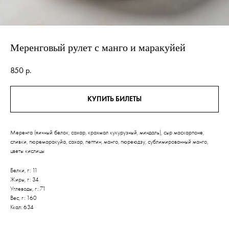
Меренговый рулет с манго и маракуйей
850
р.
КУПИТЬ БИЛЕТЫ
Меренга (яичный белок, сахар, крахмал кукурузный, миндаль), сыр маскарпоне,
сливки, пюремаракуйа, сахар, пептин, манго, пюреюдзу, сублимированный манго,
цветы кислицы
Белки, г: 11
Жиры, г: 34
Углеводы, г: 71
Вес, г: 160
Ккал: 634