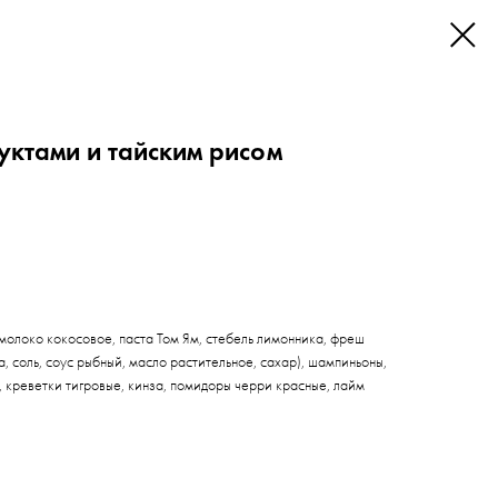
уктами и тайским рисом
 молоко кокосовое, паста Том Ям, стебель лимонника, фреш
, соль, соус рыбный, масло растительное, сахар), шампиньоны,
 креветки тигровые, кинза, помидоры черри красные, лайм