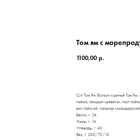
Том ям с морепрод
1100,00
р.
КУПИТЬ БИЛЕТЫ
Суп Том Ям (бульон куриный Том Ям,
лайма, панцири креветок, лист лайма
рис тайский, кальмар командорский,
Белки, г: 24
Жиры, г: 14
Углеводы, г: 40
Вес, г: 350/70/15