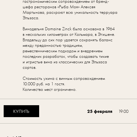
гастрономическим сопровождением от бренд-
шефа ресторанов «Рыба Моя» Алексея
Мартынова, раскроют всю уникальность терруара
Эльзаса.
Винодельня Domaine Zinck была основана в 1964
в нескольких километрах от Кольмара, в Эгишене.
Владельцу до сих пор удается сохранять баланс
между преданностью традициям,
ремесленническим подходом и внедрением
последних разработок, чтобы создавать тихие
и игристые вина из классических для Эльзаса
сортов.
Стоимость ужина с винным сопровождением
10.000 руб. на 1 гостя.
Количество мест ограничено.
КУПИТЬ
25 февраля
__
19:00