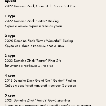
Apéritif
2022 Domaine Zinck, Cremant d ‘ Alsace Brut Rose
1 курс
2022 Domaine Zinck "Portrait" Riesling
Хурма с козьим сыром и вяленой уткой
2 курс
2020 Domaine Zinck "Terroir Wasserfall" Riesling
Крудо из сибаса с красным апельсином
3 курс
2023 Domaine Zinck "Portrait" Pinot Gris
Тальятелле с гребешком и чоризо
4 курс
2018 Domaine Zinck Grand Cru " Goldert" Riesling
Сибас с савойской капустой и соусом Эстрагон
5 курс
2021 Domaine Zinck "Portrait" Gewürztraminer
Ганаш юдзу с маринованной грушей и сорбетом из щавеля