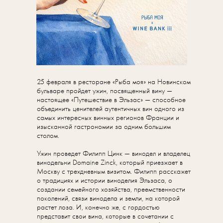
25 февраля в ресторане «Рыба моя» на Новинском
бульваре пройдет ужин, посвященный вину —
настоящее «Путешествие в Эльзас» — способное
объединить ценителей аутентичных вин одного из
самых интересных винных регионов Франции и
изысканной гастрономии за одним большим
столом.
Ужин проведет Филипп Цинк — винодел и владелец
винодельни Domaine Zinсk, который приезжает в
Москву с трехдневным визитом. Филипп расскажет
о традициях и истории виноделия Эльзаса, о
создании семейного хозяйства, преемственности
поколений, связи винодела и земли, на которой
растет лоза. И, конечно же, с гордостью
представит свои вина, которые в сочетании с